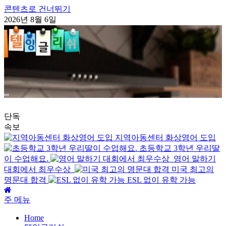
콘텐츠로 건너뛰기
2026년 8월 6일
단독
속보
지역아동센터 화상영어 도입
초등학교 3학년 우리딸
이 수업해요.
영어 말하기
대회에서 최우수상
미국 최고의
명문대 합격
ESL 없이 유학 가능
주 메뉴
Home