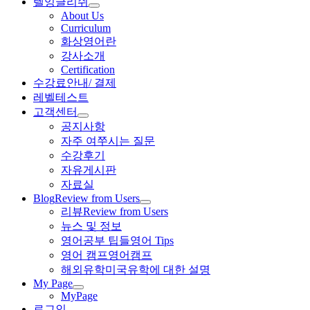
텔잉글리쉬
About Us
Curriculum
화상영어란
강사소개
Certification
수강료안내/ 결제
레벨테스트
고객센터
공지사항
자주 여쭈시는 질문
수강후기
자유게시판
자료실
Blog
Review from Users
리뷰
Review from Users
뉴스 및 정보
영어공부 팁들
영어 Tips
영어 캠프
영어캠프
해외유학
미국유학에 대한 설명
My Page
MyPage
로그인