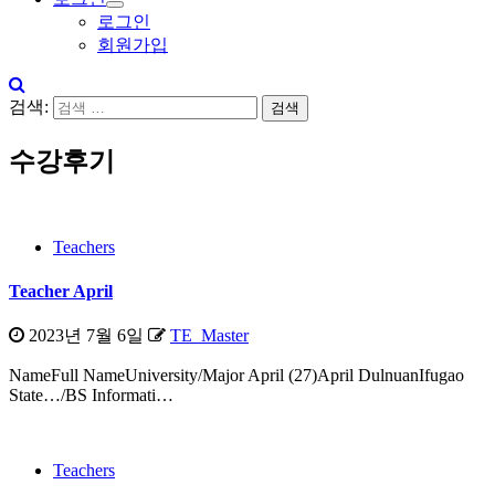
로그인
회원가입
검색:
수강후기
Teachers
Teacher April
2023년 7월 6일
TE_Master
NameFull NameUniversity/Major April (27)April DulnuanIfugao
State…/BS Informati…
Teachers