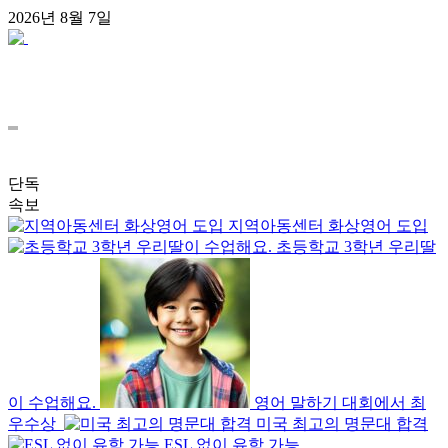
콘
2026년 8월 7일
텐
츠
로
건
너
뛰
기
단독
속보
지역아동센터 화상영어 도입
초등학교 3학년 우리딸
이 수업해요.
영어 말하기 대회에서 최
우수상
미국 최고의 명문대 합격
ESL 없이 유학 가능