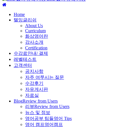
주
메
Home
뉴
텔잉글리쉬
About Us
Curriculum
화상영어란
강사소개
Certification
수강료안내/ 결제
레벨테스트
고객센터
공지사항
자주 여쭈시는 질문
수강후기
자유게시판
자료실
Blog
Review from Users
리뷰
Review from Users
뉴스 및 정보
영어공부 팁들
영어 Tips
영어 캠프
영어캠프