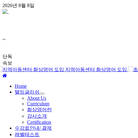
콘
2026년 8월 8일
텐
츠
로
건
너
뛰
기
단독
속보
지역아동센터 화상영어 도입
주
Home
메
텔잉글리쉬
뉴