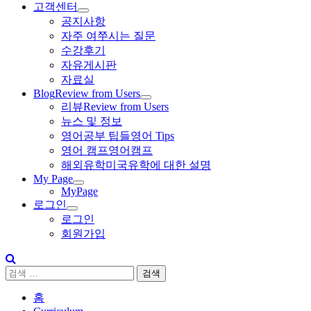
About Us
Curriculum
화상영어란
강사소개
Certification
수강료안내/ 결제
레벨테스트
고객센터
공지사항
자주 여쭈시는 질문
수강후기
자유게시판
자료실
Blog
Review from Users
리뷰
Review from Users
뉴스 및 정보
영어공부 팁들
영어 Tips
영어 캠프
영어캠프
해외유학
미국유학에 대한 설명
My Page
MyPage
홈
로그인