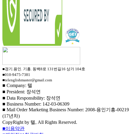
■경기.용인. 기흥. 동백8로 131번길16 상가 104호
■010-9475-7381
■telenglishmaster@gmail.com
■ Company: 텔
■ President: 장석연
■ Data Responsibility: 장석연
■ Business Number: 142-03-06309
■ Mail Order Marketing Business Number: 2008-용인기흥-00219
(17년차)
CopyRight by 텔, All Rights Reserved.
■이용약관