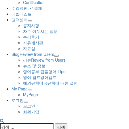
Certification
수강료안내/ 결제
레벨테스트
고객센터
공지사항
자주 여쭈시는 질문
수강후기
자유게시판
자료실
Blog
Review from Users
리뷰
Review from Users
뉴스 및 정보
영어공부 팁들
영어 Tips
영어 캠프
영어캠프
해외유학
미국유학에 대한 설명
My Page
MyPage
로그인
로그인
회원가입
검