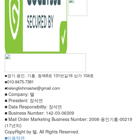
■경기.용인. 기흥. 동백8로 131번길16 상가 104호
■010-9475-7381
■telenglishmaster@gmail.com
■ Company: 텔
■ President: 장석연
■ Data Responsibility: 장석연
■ Business Number: 142-03-06309
■ Mail Order Marketing Business Number: 2008-용인기흥-00219
(17년차)
CopyRight by 텔, All Rights Reserved.
■이용약관