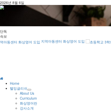
콘
2026년 8월 6일
텐
츠
로
건
너
단독
뛰
속보
기
지역아동센터 화상영어 도입
주
Home
메
텔잉글리쉬
뉴
About Us
Curriculum
화상영어란
강사소개