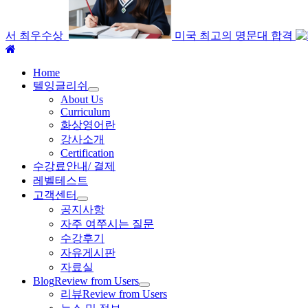
서 최우수상
미국 최고의 명문대 합격
주
메
Home
뉴
텔잉글리쉬
About Us
Curriculum
화상영어란
강사소개
Certification
수강료안내/ 결제
레벨테스트
고객센터
공지사항
자주 여쭈시는 질문
수강후기
자유게시판
자료실
Blog
Review from Users
리뷰
Review from Users