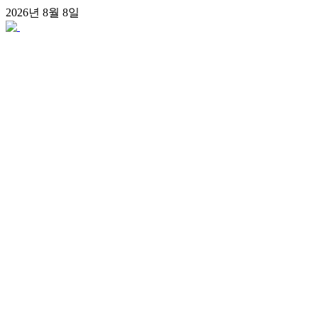
콘
2026년 8월 8일
텐
츠
로
건
너
뛰
기