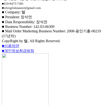
■010-9475-7381
■telenglishmaster@gmail.com
■ Company: 텔
■ President: 장석연
■ Data Responsibility: 장석연
■ Business Number: 142-03-06309
■ Mail Order Marketing Business Number: 2008-용인기흥-00219
(17년차)
CopyRight by 텔, All Rights Reserved.
■이용약관
■개인정보취급방침