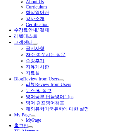
About Us
Curriculum
화상영어란
강사소개
Certification
수강료안내/ 결제
레벨테스트
고객센터
공지사항
자주 여쭈시는 질문
수강후기
자유게시판
자료실
Blog
Review from Users
리뷰
Review from Users
뉴스 및 정보
영어공부 팁들
영어 Tips
영어 캠프
영어캠프
해외유학
미국유학에 대한 설명
My Page
MyPage
홈
로그인