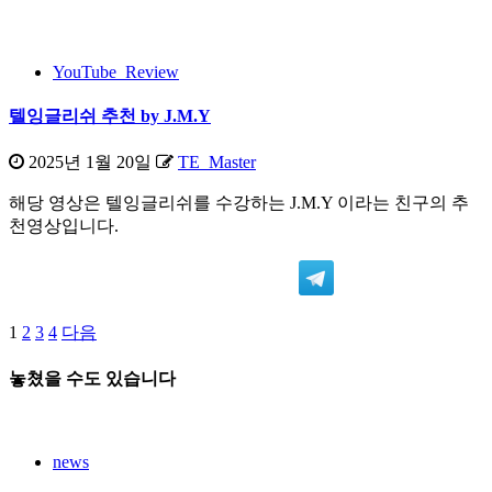
YouTube_Review
텔잉글리쉬 추천 by J.M.Y
2025년 1월 20일
TE_Master
해당 영상은 텔잉글리쉬를 수강하는 J.M.Y 이라는 친구의 추
천영상입니다.
1
2
3
4
다음
글
페
놓쳤을 수도 있습니다
이
지
news
매