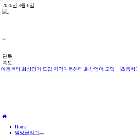
콘
2026년 8월 6일
텐
츠
로
건
너
뛰
기
단독
속보
지역아동센터 화상영어 도입
주
Home
메
텔잉글리쉬
뉴