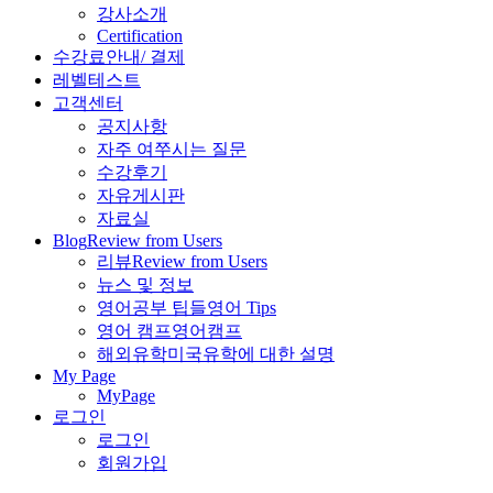
강사소개
Certification
수강료안내/ 결제
레벨테스트
고객센터
공지사항
자주 여쭈시는 질문
수강후기
자유게시판
자료실
Blog
Review from Users
리뷰
Review from Users
뉴스 및 정보
영어공부 팁들
영어 Tips
영어 캠프
영어캠프
해외유학
미국유학에 대한 설명
My Page
MyPage
로그인
로그인
회원가입