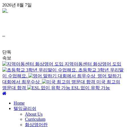
콘
2026년 8월 7일
텐
츠
로
건
너
뛰
기
단독
속보
지역아동센터 화상영어 도입
초등학교 3학년 우리딸
이 수업해요.
영어 말하기
대회에서 최우수상
미국 최고의
명문대 합격
ESL 없이 유학 가능
주
Home
메
텔잉글리쉬
뉴
About Us
Curriculum
화상영어란