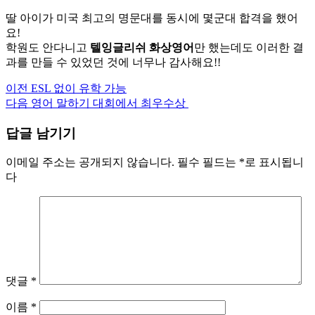
딸 아이가 미국 최고의 명문대를 동시에 몇군대 합격을 했어
요!
학원도 안다니고
텔잉글리쉬 화상영어
만 했는데도 이러한 결
과를 만들 수 있었던 것에 너무나 감사해요!!
이전
ESL 없이 유학 가능
계
다음
영어 말하기 대회에서 최우수상
속
답글 남기기
읽
기
이메일 주소는 공개되지 않습니다.
필수 필드는
*
로 표시됩니
다
댓글
*
이름
*