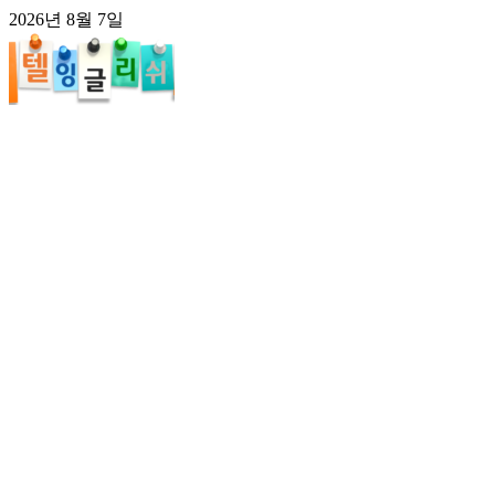
콘
2026년 8월 7일
텐
츠
로
건
너
뛰
기