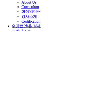
About Us
Curriculum
화상영어란
강사소개
Certification
수강료안내/ 결제
레벨테스트
고객센터
공지사항
자주 여쭈시는 질문
수강후기
자유게시판
자료실
Blog
Review from Users
리뷰
Review from Users
뉴스 및 정보
영어공부 팁들
영어 Tips
영어 캠프
영어캠프
해외유학
미국유학에 대한 설명
My Page
MyPage
로그인