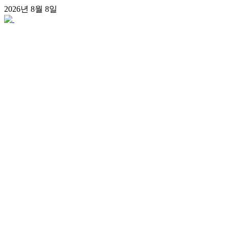
콘
2026년 8월 8일
텐
츠
로
건
너
뛰
기