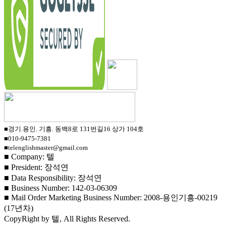
■경기.용인. 기흥. 동백8로 131번길16 상가 104호
■010-9475-7381
■telenglishmaster@gmail.com
■ Company: 텔
■ President: 장석연
■ Data Responsibility: 장석연
■ Business Number: 142-03-06309
■ Mail Order Marketing Business Number: 2008-용인기흥-00219
(17년차)
CopyRight by 텔, All Rights Reserved.