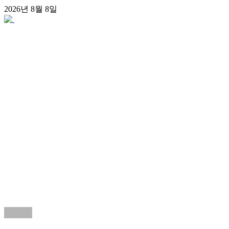
콘
2026년 8월 8일
텐
츠
로
건
너
뛰
기