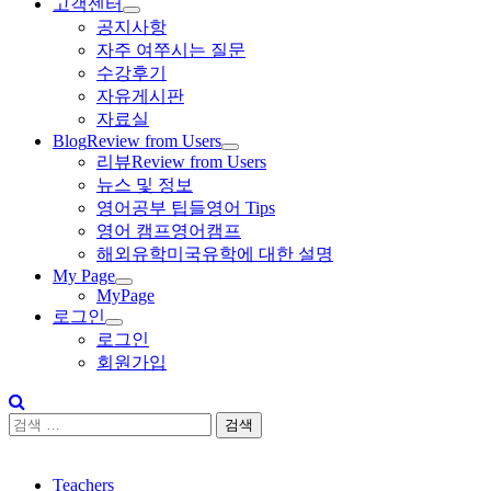
고객센터
공지사항
자주 여쭈시는 질문
수강후기
자유게시판
자료실
Blog
Review from Users
리뷰
Review from Users
뉴스 및 정보
영어공부 팁들
영어 Tips
영어 캠프
영어캠프
해외유학
미국유학에 대한 설명
My Page
MyPage
로그인
로그인
회원가입
검
색:
수
강
Teachers