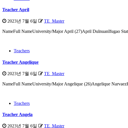
후
Teacher April
기
2023년 7월 6일
TE_Master
NameFull NameUniversity/Major April (27)April DulnuanIfugao St
Teachers
Teacher Angelique
2023년 7월 6일
TE_Master
NameFull NameUniversity/Major Angelique (26)Angelique Narvaez
Teachers
Teacher Angela
2023년 7월 6일
TE_Master