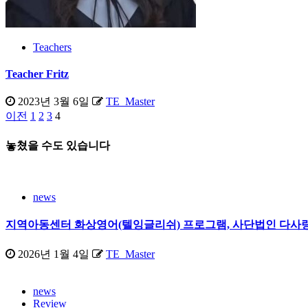
Teachers
Teacher Fritz
2023년 3월 6일
TE_Master
이전
1
2
3
4
글
페
놓쳤을 수도 있습니다
이
지
news
매
지역아동센터 화상영어(텔잉글리쉬) 프로그램, 사단법인 다사랑
김
2026년 1월 4일
TE_Master
news
Review