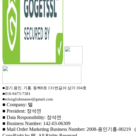
■경기.용인. 기흥. 동백8로 131번길16 상가 104호
■010-9475-7381
■telenglishmaster@gmail.com
■ Company: 텔
■ President: 장석연
■ Data Responsibility: 장석연
■ Business Number: 142-03-06309
■ Mail Order Marketing Business Number: 2008-용인기흥-00219
CopyRight by 텔, All Rights Reserved.