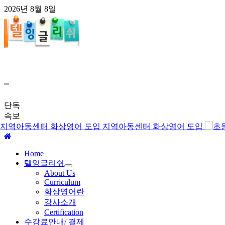
콘
2026년 8월 8일
텐
츠
로
건
너
뛰
기
단독
속보
지역아동센터 화상영어 도입
주
Home
메
텔잉글리쉬
뉴
About Us
Curriculum
화상영어란
강사소개
Certification
수강료안내/ 결제