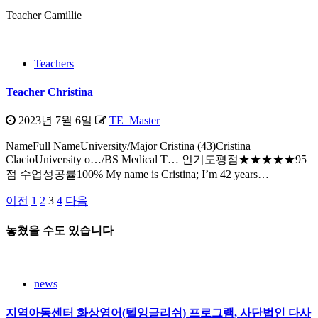
Teacher Camillie
Teachers
Teacher Christina
2023년 7월 6일
TE_Master
NameFull NameUniversity/Major Cristina (43)Cristina
ClacioUniversity o…/BS Medical T… 인기도평점★★★★★95
점 수업성공률100% My name is Cristina; I’m 42 years…
이전
1
2
3
4
다음
글
페
놓쳤을 수도 있습니다
이
지
news
매
지역아동센터 화상영어(텔잉글리쉬) 프로그램, 사단법인 다사
김