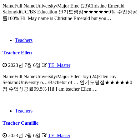
NameFull NameUniversity/Major Eme (23)Christine Emerald
SalongkitUC/BS Education 인기도평점★★★★★0점 수업성공
률100% Hi. May name is Christine Emerald but you…
Teachers
Teacher Ellen
2023년 7월 6일
TE_Master
NameFull NameUniversity/Major Ellen Joy (24)Ellen Joy
SebianoUniversity o…/Bachelor of … 인기도평점★★★★★0
점 수업성공률99.5% Hi! I am teacher Ellen….
Teachers
Teacher Camillie
2023년 7월 6일
TE_Master