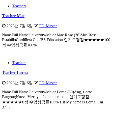
강
Teachers
후
Teacher Mae
기
2023년 7월 6일
TE_Master
NameFull NameUniversity/Major Mae Rose (36)Mae Rose
EstabilloCordillera C…/BS Education 인기도평점★★★★★100
점 수업성공률100%
Teachers
Teacher Lorna
2023년 7월 6일
TE_Master
NameFull NameUniversity/Major Lorna (39)Ang, Lorna
BugtongNueva Vizcay…/computer tec… 인기도평점
★★★★★0점 수업성공률100% Hi! My name is Lorna, I’m
37…