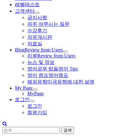
레벨테스트
고객센터
공지사항
자주 여쭈시는 질문
수강후기
자유게시판
자료실
Blog
Review from Users
리뷰
Review from Users
뉴스 및 정보
영어공부 팁들
영어 Tips
영어 캠프
영어캠프
해외유학
미국유학에 대한 설명
My Page
MyPage
로그인
로그인
회원가입
검
색:
수