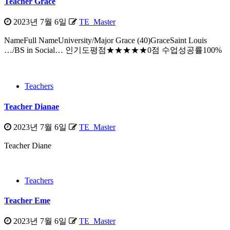
Teacher Grace
2023년 7월 6일
TE_Master
NameFull NameUniversity/Major Grace (40)GraceSaint Louis
…/BS in Social… 인기도평점★★★★★0점 수업성공률100%
Teachers
Teacher Dianae
2023년 7월 6일
TE_Master
Teacher Diane
Teachers
Teacher Eme
2023년 7월 6일
TE_Master