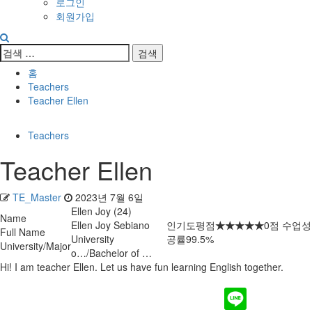
로그인
회원가입
검
색:
홈
Teachers
Teacher Ellen
Teachers
Teacher Ellen
TE_Master
2023년 7월 6일
Ellen Joy (24)
Name
Ellen Joy Sebiano
인기도평점
★★★★★
0점 수업성
Full Name
University
공률99.5%
University/Major
o…/Bachelor of …
Hi! I am teacher Ellen. Let us have fun learning English together.