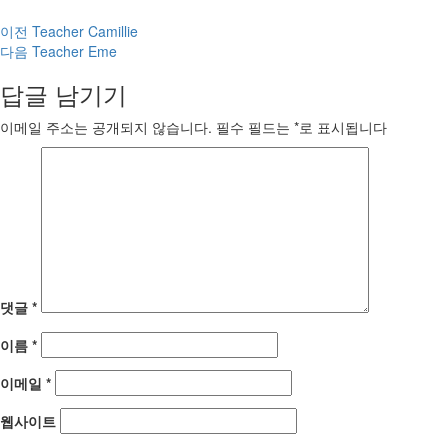
계
이전
Teacher Camillie
다음
Teacher Eme
속
답글 남기기
읽
기
이메일 주소는 공개되지 않습니다.
필수 필드는
*
로 표시됩니다
댓글
*
이름
*
이메일
*
웹사이트