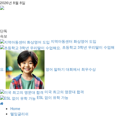
콘
2026년 8월 8일
텐
츠
로
건
너
단독
뛰
속보
기
지역아동센터 화상영어 도입
초등학교 3학년 우리딸이 수업해
요.
영어 말하기 대회에서 최우수상
미국 최고의 명문대 합격
ESL 없이 유학 가능
주
메
Home
뉴
텔잉글리쉬