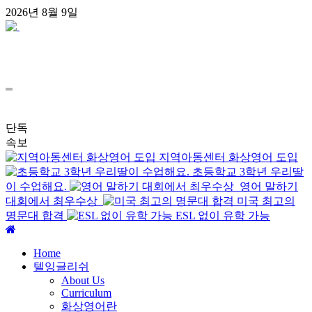
콘
2026년 8월 9일
텐
츠
로
건
너
뛰
기
단독
속보
지역아동센터 화상영어 도입
초등학교 3학년 우리딸
이 수업해요.
영어 말하기
대회에서 최우수상
미국 최고의
명문대 합격
ESL 없이 유학 가능
주
메
Home
뉴
텔잉글리쉬
About Us
Curriculum
화상영어란