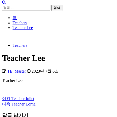
검
색:
홈
Teachers
Teacher Lee
Teachers
Teacher Lee
TE_Master
2023년 7월 6일
Teacher Lee
이전
Teacher Juliet
계
다음
Teacher Lorna
속
답글 남기기
읽