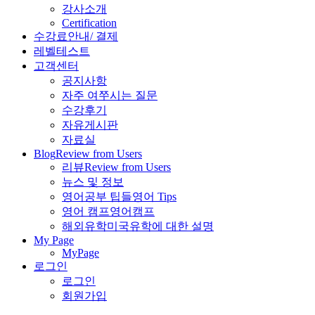
강사소개
Certification
수강료안내/ 결제
레벨테스트
고객센터
공지사항
자주 여쭈시는 질문
수강후기
자유게시판
자료실
Blog
Review from Users
리뷰
Review from Users
뉴스 및 정보
영어공부 팁들
영어 Tips
영어 캠프
영어캠프
해외유학
미국유학에 대한 설명
My Page
MyPage
로그인
로그인
회원가입